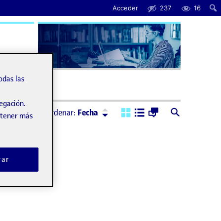
Acceder
237
16
úda
odas las
vegación.
Ordenar:
Descendente
Ordenar:
Fecha
obtener más
rar