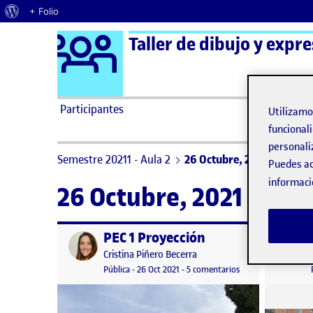
Acerca de WordPress
+ Folio
Logo Ágora
Taller de dibujo y expre
Saltar al contenido
Participantes
Utilizam
funcionali
personali
Semestre 20211 - Aula 2
26 Octubre, 2021
Puedes ac
informaci
26 Octubre, 2021
PEC 1 Proyección
Publicado por
Publicad
Publicado por
Cristina Piñero Becerra
Visibilidad:
Fecha de publicación
27 octubre, 2021 7:09 am
en PEC 1 Proyección
Pública
-
26 Oct 2021
-
5 comentarios