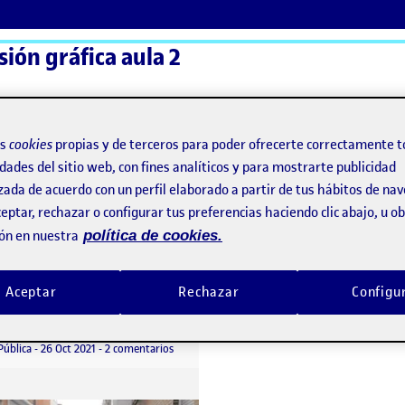
sión gráfica aula 2
ActiFolios
Ay
os
cookies
propias y de terceros para poder ofrecerte correctamente t
dades del sitio web, con fines analíticos y para mostrarte publicidad
zada de acuerdo con un perfil elaborado a partir de tus hábitos de na
eptar, rechazar o configurar tus preferencias haciendo clic abajo, u 
ón en nuestra
política de cookies.
Aceptar
Rechazar
Configu
Ejercicios de proyección
o por
Publicado por
Sonia Martinez Requejo
Visibilidad:
Fecha de publicación
en Ejercicios de proyección
Pública
-
26 Oct 2021
-
2 comentarios