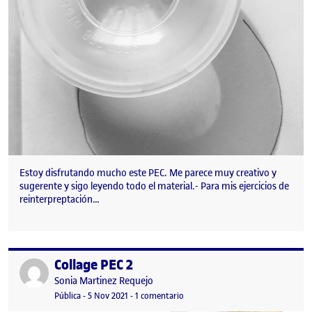
Estoy disfrutando mucho este PEC. Me parece muy creativo y
sugerente y sigo leyendo todo el material.- Para mis ejercicios de
reinterpreptación…
Collage PEC 2
Publicado por
Publicado por
Sonia Martinez Requejo
Visibilidad:
Fecha de publicación
en Collage PEC 2
Pública
-
5 Nov 2021
-
1 comentario