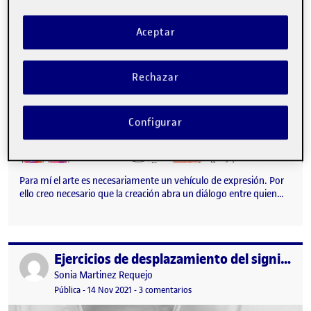
Aceptar
Rechazar
Configurar
Para mí el arte es necesariamente un vehículo de expresión. Por
ello creo necesario que la creación abra un diálogo entre quien…
Ejercicios de desplazamiento del significado y expresión en movimiento
Publicado por
Publicado por
Sonia Martinez Requejo
Visibilidad:
Fecha de publicación
15 noviembre, 2021 1:54 pm
en Ejercicios de desplazamiento
Pública
-
14 Nov 2021
-
3 comentarios