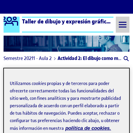
Logo Ágora
Taller de dibujo y expresión gráfica aula 2
Saltar al contenido
Semestre 20211 - Aula 2
Actividad 2: El dibujo como medio de expresión y narración
Actividad 2: El dibujo
como medio de expresión
Utilizamos
cookies
propias y de terceros para poder
ofrecerte correctamente todas las funcionalidades del
y narración
sitio web, con fines analíticos y para mostrarte publicidad
personalizada de acuerdo con un perfil elaborado a partir
PEC 2. Relato y lenguaje
de tus hábitos de navegación. Puedes aceptar, rechazar o
Publicado por
configurar tus preferencias haciendo clic abajo, u obtener
Publicado por
Sonia Martinez Requejo
Visibilidad:
Fecha de publicación
en PEC 2. Relato y lenguaje
Pública
-
25 Nov 2021
-
7 comentarios
más información en nuestra
política de cookies.