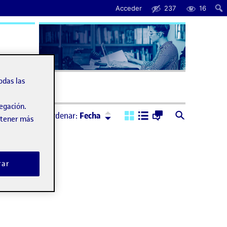
Acceder
237
16
úda
odas las
vegación.
Ordenar:
Descendente
Ordenar:
Fecha
obtener más
rar