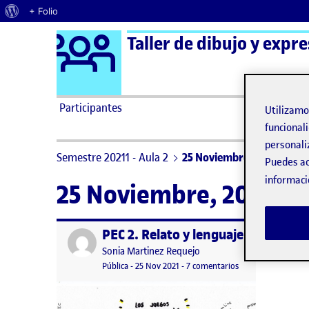
Acerca de WordPress
+ Folio
Logo Ágora
Taller de dibujo y expre
Saltar al contenido
Participantes
Utilizam
funcionali
personali
Semestre 20211 - Aula 2
25 Noviembre, 2021
Puedes ac
informaci
25 Noviembre, 2021
PEC 2. Relato y lenguaje
Publicado por
Publicado por
Sonia Martinez Requejo
Visibilidad:
Fecha de publicación
en PEC 2. Relato y 
Pública
-
25 Nov 2021
-
7 comentarios