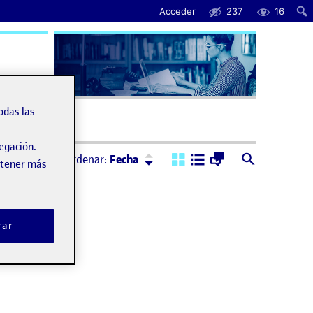
Acceder
237
16
úda
odas las
vegación.
Ordenar:
Descendente
Ordenar:
Fecha
obtener más
rar