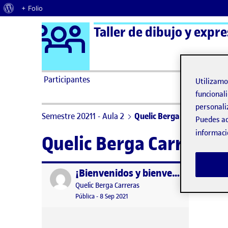
Acerca de WordPress
+ Folio
Logo Ágora
Taller de dibujo y expre
Saltar al contenido
Participantes
Utilizam
funcionali
personali
Semestre 20211 - Aula 2
Quelic Berga Carreras
Puedes ac
informaci
Quelic Berga Carreras
¡Bienvenidos y bienvenidas!
Publicado por
Publicado por
Quelic Berga Carreras
Visibilidad:
Fecha de publicación
9 septiembre, 2021 2:33 pm
Pública
-
8 Sep 2021