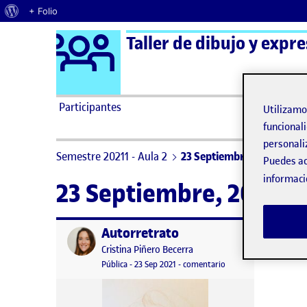
Acerca de WordPress
+ Folio
Logo Ágora
Taller de dibujo y expre
Saltar al contenido
Participantes
Utilizam
funcionali
personali
Semestre 20211 - Aula 2
23 Septiembre, 2021
Puedes ac
informaci
23 Septiembre, 2021
Autorretrato
Publicado por
Publicado por
Cristina Piñero Becerra
Visibilidad:
Fecha de publicación
26 septiembre, 2021 11:02 am
en Autorretrato
Pública
-
23 Sep 2021
-
comentario