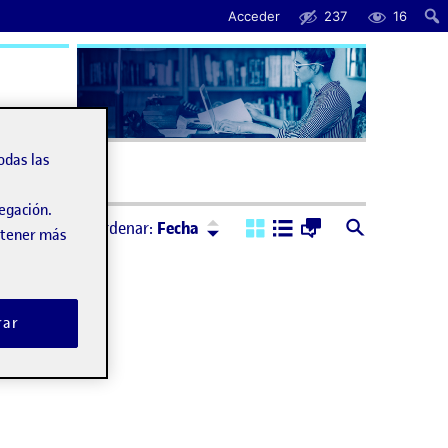
Acceder
237
16
úda
odas las
vegación.
Ordenar:
Descendente
Ordenar:
Fecha
obtener más
rar