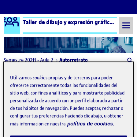
Logo Ágora
Taller de dibujo y expresión gráfica aula 2
Saltar al contenido
Semestre 20211 - Aula 2
Autorretrato
Navegación de entradas
: Autorretrato
: PEC
Anterior
Siguiente
Utilizamos
cookies
propias y de terceros para poder
ofrecerte correctamente todas las funcionalidades del
Autorretrato
Publicado por
sitio web, con fines analíticos y para mostrarte publicidad
Publicado por
Cristina Piñero Becerra
personalizada de acuerdo con un perfil elaborado a partir
Visibilidad:
Fecha de publicación
26 septiembre, 2021 11:02 am
en Autorretrato
Pública
-
23 Sep 2021
-
comentario
de tus hábitos de navegación. Puedes aceptar, rechazar o
configurar tus preferencias haciendo clic abajo, u obtener
más información en nuestra
política de cookies.