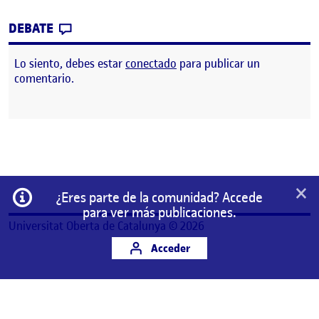
CONTRIBUTION
0
EN AUTORRETRATO
DEBATE
Lo siento, debes estar
conectado
para publicar un
comentario.
×
Información
¿Eres parte de la comunidad? Accede
para ver más publicaciones.
Universitat Oberta de Catalunya © 2026
Acceder
Este es un espacio de trabajo personal de un/a
estudiante de la Universitat Oberta de Catalunya.